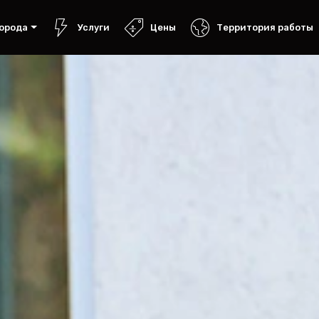
орода
Услуги
Цены
Территория работы