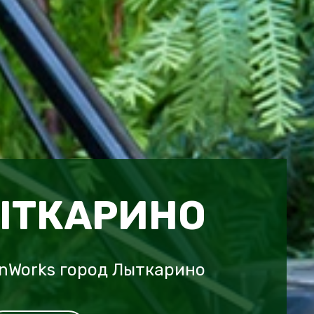
ЫТКАРИНО
nWorks город Лыткарино