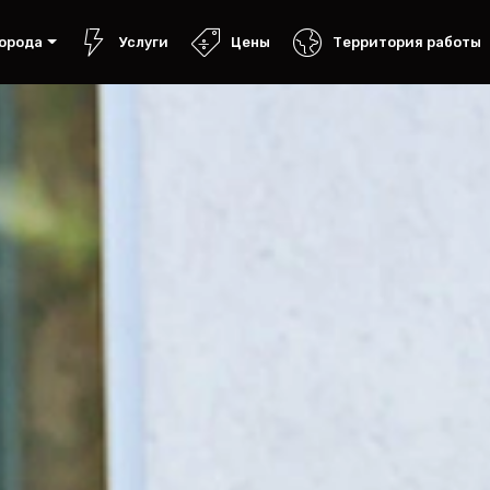
орода
Услуги
Цены
Территория работы