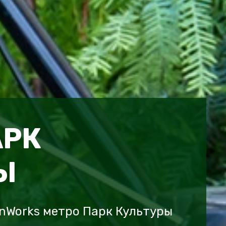
АРК
Ы
nWorks метро Парк Культуры