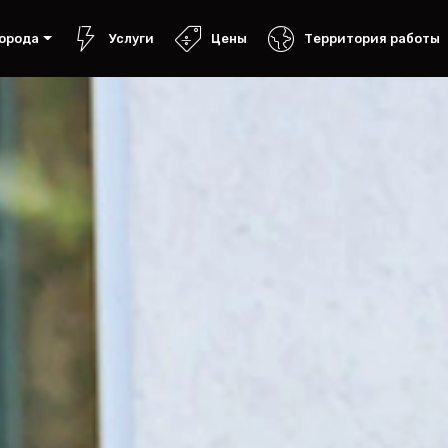
орода
Услуги
Цены
Территория работы