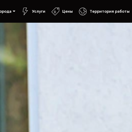
орода
Услуги
Цены
Территория работы