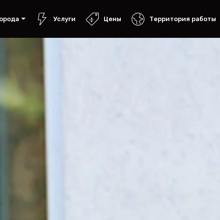
орода
Услуги
Цены
Территория работы